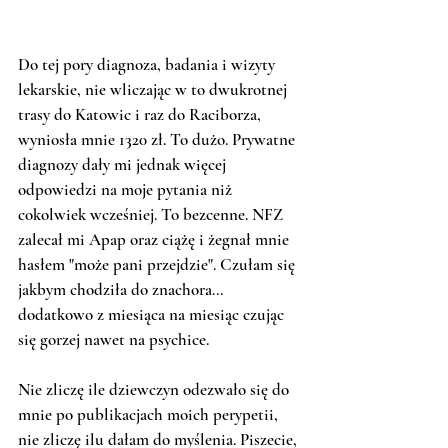
Do tej pory diagnoza, badania i wizyty 
lekarskie, nie wliczając w to dwukrotnej 
trasy do Katowic i raz do Raciborza, 
wyniosła mnie 1320 zł. To dużo. Prywatne 
diagnozy dały mi jednak więcej 
odpowiedzi na moje pytania niż 
cokolwiek wcześniej. To bezcenne. NFZ 
zalecał mi Apap oraz ciążę i żegnał mnie 
hasłem "może pani przejdzie". Czułam się 
jakbym chodziła do znachora... 
dodatkowo z miesiąca na miesiąc czując 
się gorzej nawet na psychice. 
Nie zliczę ile dziewczyn odezwało się do 
mnie po publikacjach moich perypetii, 
nie zliczę ilu dałam do myślenia. Piszecie, 