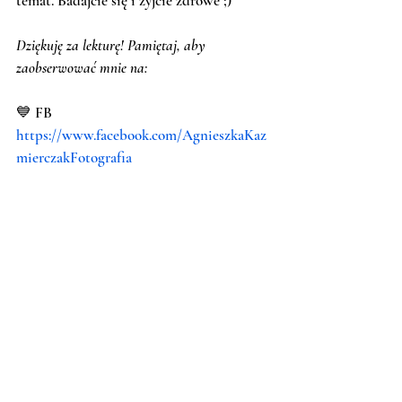
temat. Badajcie się i żyjcie zdrowe ;) 
Dziękuję za lekturę! Pamiętaj, aby 
zaobserwować mnie na:
💙 FB 
https://www.facebook.com/AgnieszkaKaz
mierczakFotografia
💙 IG 
https://www.instagram.com/aga_kazmierc
zak_fotografia/
💙 YT 
@agnieszkakazmierczak 
💙 TikTok 
https://www.tiktok.com/@agakazmierczak
foto
Postaw wirtualną kawę i wspomóż 
wydanie kolejnej książki