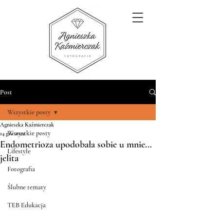
Post
Wszystkie posty
Agnieszka Kaźmierczak
Wszystkie posty
14 gru 2022
Endometrioza upodobała sobie u mnie...
Lifestyle
jelita
Fotografia
Ślubne tematy
TEB Edukacja