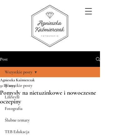
Post
Wszystkie posty
Agnieszka Kaźmierczak
Wszystkie posty
31 lip 2023
Pomysły na nietuzinkowe i nowoczesne
Lifestyle
oczepiny
Fotografia
Ślubne tematy
TEB Edukacja