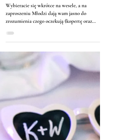
Pomysł na prezent, czyli
ubarwiamy nudne, weselne wino
Wybieracie się wkrótce na wesele, a na
zaproszeniu Młodzi dają wam jasno do
zrozumienia czego oczekują (kopertę oraz
wino)? Nie bądźmy...