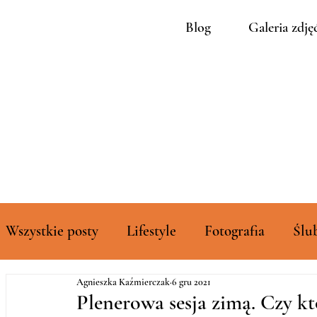
Blog
Galeria zdję
Wszystkie posty
Lifestyle
Fotografia
Ślu
Agnieszka Kaźmierczak
6 gru 2021
Rozszerzone galerie zdjęć
Plenerowa sesja zimą. Czy kt