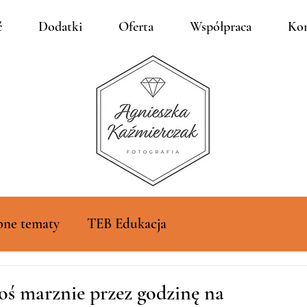
ć
Dodatki
Oferta
Współpraca
Kon
bne tematy
TEB Edukacja
oś marznie przez godzinę na