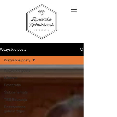
Wszystkie posty
Wszystkie posty
Wszystkie posty
Lifestyle
Fotografia
Ślubne tematy
TEB Edukacja
Rozszerzone
galerie zdjęć