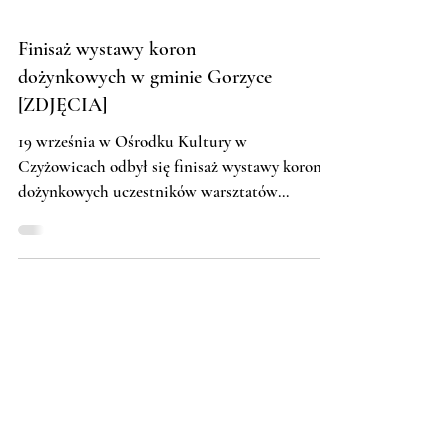
Finisaż wystawy koron
dożynkowych w gminie Gorzyce
[ZDJĘCIA]
19 września w Ośrodku Kultury w
Czyżowicach odbył się finisaż wystawy koron
dożynkowych uczestników warsztatów
tradycyjnego wyplatania z członkiniami Kół
Gospodyń Wiejskich z gminy Gorzyce.