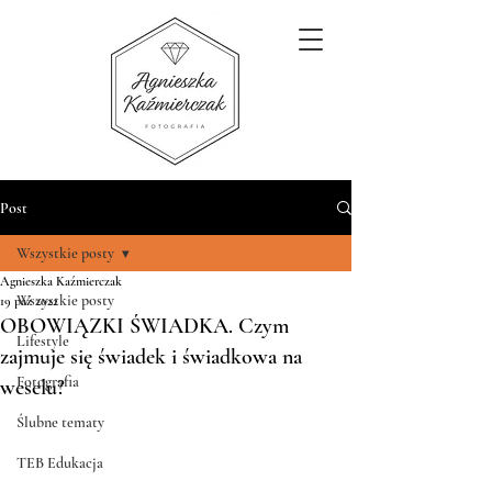
Post
Wszystkie posty
Agnieszka Kaźmierczak
Wszystkie posty
19 paź 2022
OBOWIĄZKI ŚWIADKA. Czym
Lifestyle
zajmuje się świadek i świadkowa na
Fotografia
weselu?
Ślubne tematy
TEB Edukacja