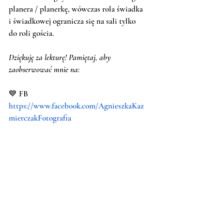
planera / planerkę, wówczas rola świadka 
i świadkowej ogranicza się na sali tylko 
do roli gościa. 
Dziękuję za lekturę! Pamiętaj, aby 
zaobserwować mnie na:
💙 FB 
https://www.facebook.com/AgnieszkaKaz
mierczakFotografia
💙 IG 
https://www.instagram.com/aga_kazmierc
zak_fotografia/
💙 YT 
@agnieszkakazmierczak 
💙 TikTok 
https://www.tiktok.com/@agakazmierczak
foto