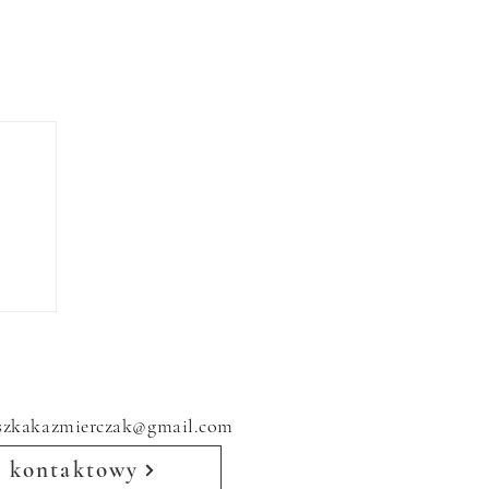
eszkakazmierczak@gmail.com
 kontaktowy