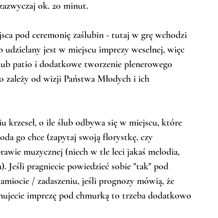
zazwyczaj ok. 20 minut. 
sca pod ceremonię zaślubin - tutaj w grę wchodzi 
ub udzielany jest w miejscu imprezy weselnej, więc 
 lub patio i dodatkowe tworzenie plenerowego 
o zależy od wizji Państwa Młodych i ich 
 krzeseł, o ile ślub odbywa się w miejscu, które 
oda go chce (zapytaj swoją florystkę, czy 
awie muzycznej (niech w tle leci jakaś melodia, 
 Jeśli pragniecie powiedzieć sobie "tak" pod 
iocie / zadaszeniu, jeśli prognozy mówią, że 
lanujecie imprezę pod chmurką to trzeba dodatkowo 