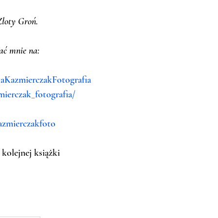
Złoty Groń.
ać mnie na:
aKazmierczakFotografia
ierczak_fotografia/
azmierczakfoto
olejnej książki