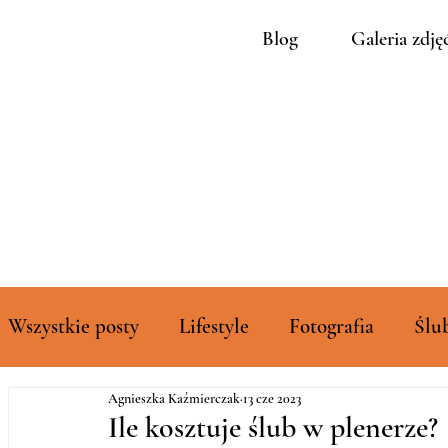
Blog
Galeria zdję
Wszystkie posty
Lifestyle
Fotografia
Ślu
Agnieszka Kaźmierczak
13 cze 2023
Rozszerzone galerie zdjęć
Ile kosztuje ślub w plenerze?