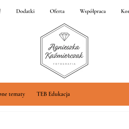
ć
Dodatki
Oferta
Współpraca
Kon
bne tematy
TEB Edukacja