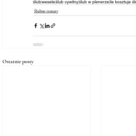
ślub
wesele
ślub cywilny
ślub w plenerze
ile kosztuje 
Ślubne tematy
Ostatnie posty