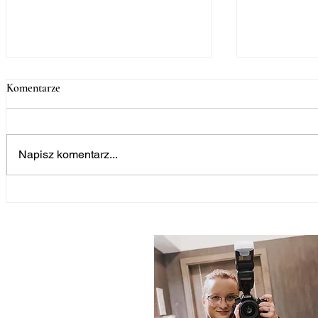
Komentarze
Napisz komentarz...
6 rzeczy, na których NIE
Nauki przed
WARTO OSZCZĘDZAĆ
WEEKEND? 
organizując ślub