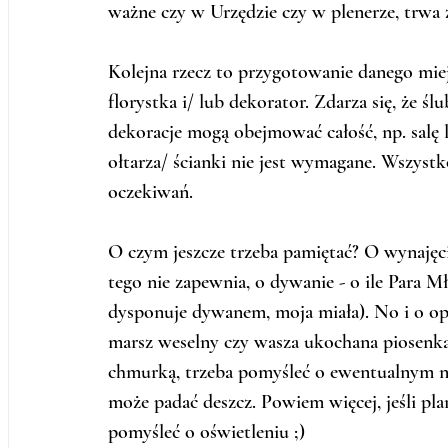
ważne czy w Urzędzie czy w plenerze, trwa 
Kolejna rzecz to przygotowanie danego miej
florystka i/ lub dekorator. Zdarza się, że śl
dekoracje mogą obejmować całość, np. salę
ołtarza/ ścianki nie jest wymagane. Wszystk
oczekiwań.  
O czym jeszcze trzeba pamiętać? O wynajęciu
tego nie zapewnia, o dywanie - o ile Para Mł
dysponuje dywanem, moja miała). No i o opr
marsz weselny czy wasza ukochana piosenka).
chmurką, trzeba pomyśleć o ewentualnym nam
może padać deszcz. Powiem więcej, jeśli p
pomyśleć o oświetleniu ;)