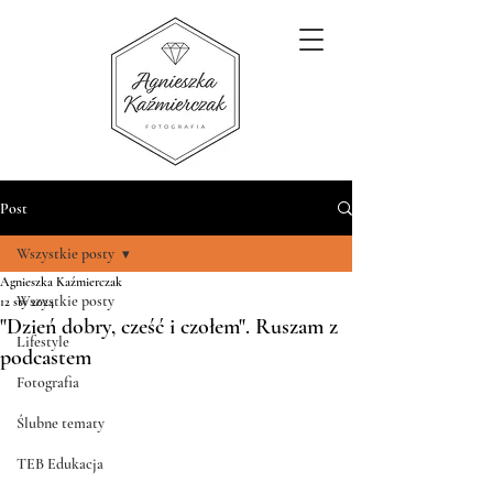
Post
Wszystkie posty
Agnieszka Kaźmierczak
Wszystkie posty
12 sty 2024
"Dzień dobry, cześć i czołem". Ruszam z
Lifestyle
podcastem
Fotografia
Ślubne tematy
TEB Edukacja