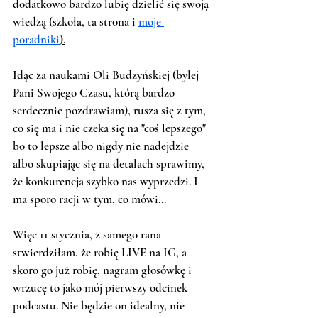
dodatkowo bardzo lubię dzielić się swoją 
wiedzą (szkoła, ta strona i 
moje 
poradniki
).
Idąc za naukami Oli Budzyńskiej (byłej 
Pani Swojego Czasu, którą bardzo 
serdecznie pozdrawiam), rusza się z tym, 
co się ma i nie czeka się na "coś lepszego" 
bo to lepsze albo nigdy nie nadejdzie 
albo skupiając się na detalach sprawimy, 
że konkurencja szybko nas wyprzedzi. I 
ma sporo racji w tym, co mówi...
Więc 11 stycznia, z samego rana 
stwierdziłam, że robię LIVE na IG, a 
skoro go już robię, nagram głosówkę i 
wrzucę to jako mój pierwszy odcinek 
podcastu. Nie będzie on idealny, nie 