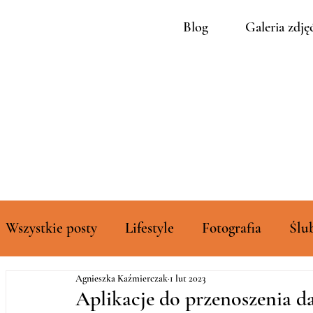
Blog
Galeria zdję
Wszystkie posty
Lifestyle
Fotografia
Ślu
Agnieszka Kaźmierczak
1 lut 2023
Rozszerzone galerie zdjęć
Aplikacje do przenoszenia da