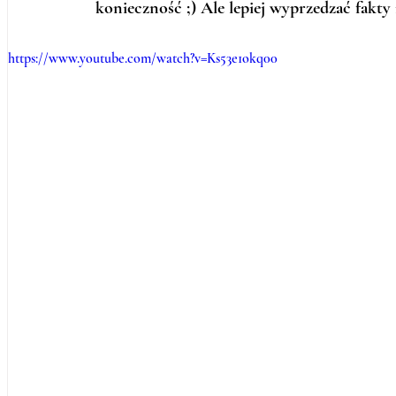
konieczność ;) Ale lepiej wyprzedzać fakty
https://www.youtube.com/watch?v=Ks53e1okq00