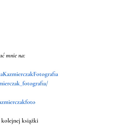
ać mnie na:
aKazmierczakFotografia
ierczak_fotografia/
azmierczakfoto
olejnej książki