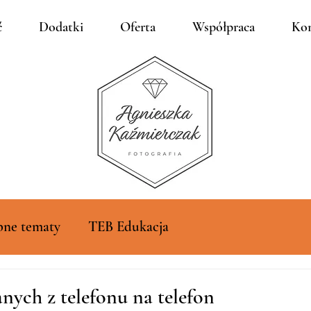
ć
Dodatki
Oferta
Współpraca
Kon
bne tematy
TEB Edukacja
nych z telefonu na telefon