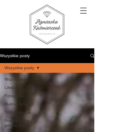
Wszystkie posty
Wszystkie posty
Wszystkie posty
Lifestyle
Fotografia
Ślubne tematy
TEB Edukacja
Rozszerzone
galerie zdjęć