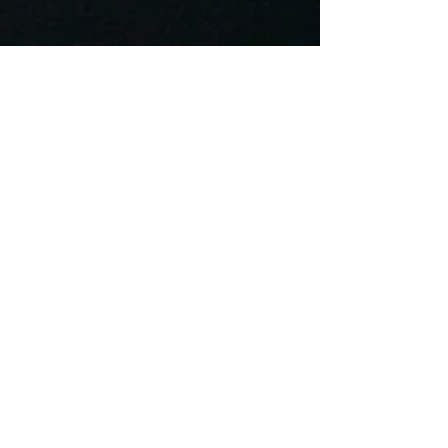
Gdzie w Krakowie z psem?
Odwiedź Muzeum i Pracownię
Witrażu
Do krakowskiego Muzeum i Pracowni Witrażu
(bo to nadal działające miejsce, tworzące
kolorowe dzieła sztuki) wejdziesz na
zwiedzanie z psem. Zabrałam ze sobą Dąbka.