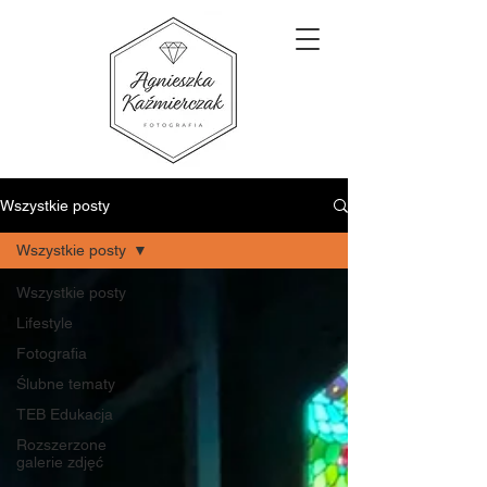
Wszystkie posty
Wszystkie posty
Wszystkie posty
Lifestyle
Fotografia
Ślubne tematy
TEB Edukacja
Rozszerzone
galerie zdjęć