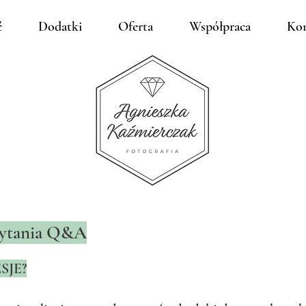
ć
Dodatki
Oferta
Współpraca
Kon
pytania Q&A
SJE?