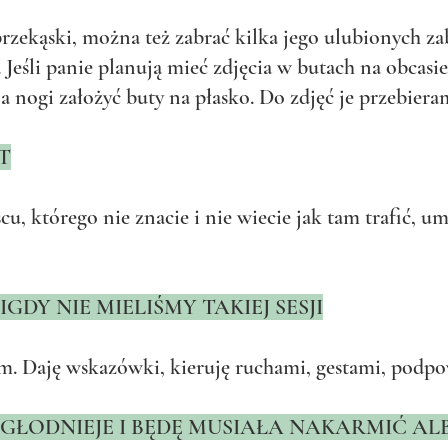
rzekąski, można też zabrać kilka jego ulubionych zaba
Jeśli panie planują mieć zdjęcia w butach na obcasie,
a nogi założyć buty na płasko. Do zdjęć je przebiera
T
jscu, którego nie znacie i nie wiecie jak tam trafić,
IGDY NIE MIELIŚMY TAKIEJ SESJI
. Daję wskazówki, kieruję ruchami, gestami, podp
 ZGŁODNIEJE I BĘDĘ MUSIAŁA NAKARMIĆ AL