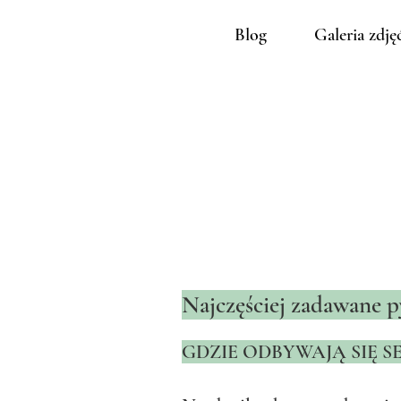
Blog
Galeria zdję
Najczęściej zadawane 
GDZIE ODBYWAJĄ SIĘ SE