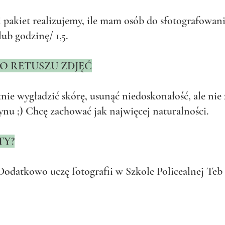
i pakiet realizujemy, ile mam osób do sfotografowania
ub godzinę/ 1,5.
O RETUSZU ZDJĘĆ
nie wygładzić skórę, usunąć niedoskonałość, ale nie
ynu ;) Chcę zachować jak najwięcej naturalności.
TY?
Dodatkowo uczę fotografii w Szkole Policealnej Teb E