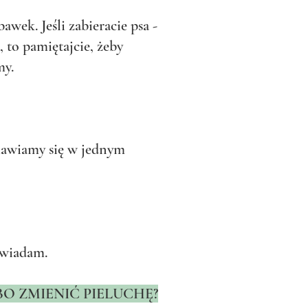
wek. Jeśli zabieracie psa -
 to pamiętajcie, żeby
my.
 umawiamy się w jednym
owiadam.
BO ZMIENIĆ PIELUCHĘ?