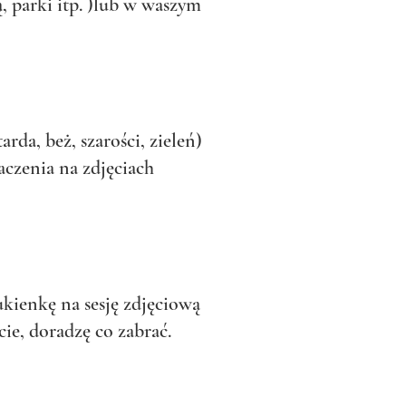
, parki itp. )lub w waszym
arda, beż, szarości, zieleń)
czenia na zdjęciach
kienkę na sesję zdjęciową
cie, doradzę co zabrać.