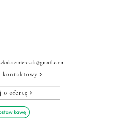
eszkakazmierczak@gmail.com
 kontaktowy
j o ofertę
m