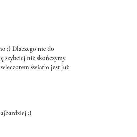
o ;) Dlaczego nie do
ię szybciej niż skończymy
wieczorem światło jest już
najbardziej ;)