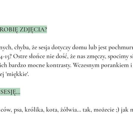
OBIĘ ZDJĘCIA?
ych, chyba, że sesja dotyczy domu lub jest pochmurn
-15? Ostre słońce nie dość, że nas zmęczy, spocimy s
 nich bardzo mocne kontrasty. Wczesnym porankiem i 
ej 'miękkie'.
SJĘ...
ców, psa, królika, kota, żółwia... tak, możecie ;) jak 