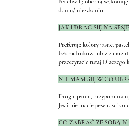
Na chwilę obecną wykonuję se
domu/mieszkaniu
JAK UBRAĆ SIĘ NA SESJĘ
Preferuję kolory jasne, paste
bez nadruków lub z element
przeczytacie tutaj
Dlaczego k
NIE MAM SIĘ W CO UB
Drogie panie, przypominam
Jeśli nie macie pewności co 
CO ZABRAĆ ZE SOBĄ NA