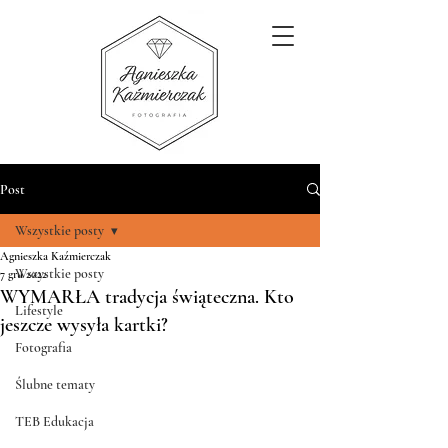
Post
Wszystkie posty
Agnieszka Kaźmierczak
Wszystkie posty
7 gru 2022
WYMARŁA tradycja świąteczna. Kto
Lifestyle
jeszcze wysyła kartki?
Fotografia
Ślubne tematy
TEB Edukacja