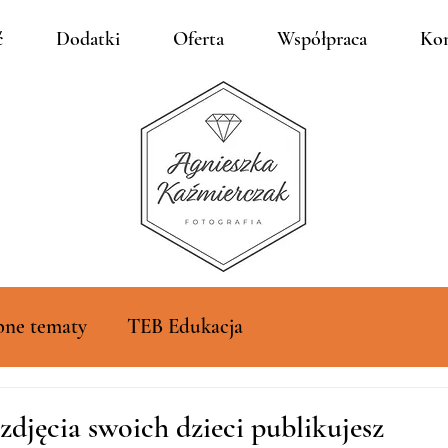
ć
Dodatki
Oferta
Współpraca
Kon
bne tematy
TEB Edukacja
zdjęcia swoich dzieci publikujesz