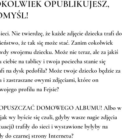
KOLWIEK OPUBLIKUJESZ, 
OMYŚL!
ieci. Nie twierdzę, że każde zdjęcie dziecka trafi do 
eństwo, że tak się może stać. Zanim cokolwiek 
wdy swojemu dziecku. Może nie teraz, ale za jakiś 
ciebie na tablicy i twoja pociecha stanie się 
fi na dysk pedofila? Może twoje dziecko będzie za 
a i zastraszane owymi zdjęciami, które on 
wojego profilu na Fejsie? 
GDY OPUSZCZAĆ DOMOWEGO ALBUMU! Albo w 
ak wy byście się czuli, gdyby wasze nagie zdjęcia 
uacji) trafiły do sieci i wystawione byłyby na 
ły do czarnej strony Internetu?