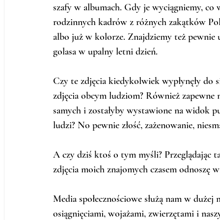
szafy w albumach. Gdy je wyciągniemy, co w
rodzinnych kadrów z różnych zakątków Pols
albo już w kolorze. Znajdziemy też pewnie uj
golasa w upalny letni dzień. 
Czy te zdjęcia kiedykolwiek wypłynęły do s
zdjęcia obcym ludziom? Również zapewne nie
samych i zostałyby wystawione na widok pu
ludzi? No pewnie złość, zażenowanie, niesm
A czy dziś ktoś o tym myśli? Przeglądając t
zdjęcia moich znajomych czasem odnoszę wraż
Media społecznościowe służą nam w dużej mi
osiągnięciami, wojażami, zwierzętami i nas