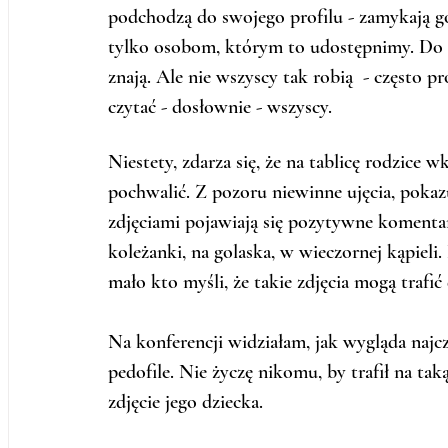
podchodzą do swojego profilu - zamykają go
tylko osobom, którym to udostępnimy. Do g
znają. Ale nie wszyscy tak robią  - często pr
czytać - dosłownie - wszyscy.
Niestety, zdarza się, że na tablicę rodzice w
pochwalić. Z pozoru niewinne ujęcia, pokaz
zdjęciami pojawiają się pozytywne komentarz
koleżanki, na golaska, w wieczornej kąpieli. 
mało kto myśli, że takie zdjęcia mogą trafi
Na konferencji widziałam, jak wygląda najcza
pedofile. Nie życzę nikomu, by trafił na tak
zdjęcie jego dziecka. 