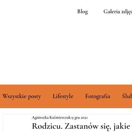
Blog
Galeria zdję
Wszystkie posty
Lifestyle
Fotografia
Ślu
Agnieszka Kaźmierczak
9 gru 2021
Rozszerzone galerie zdjęć
Rodzicu. Zastanów się, jakie 