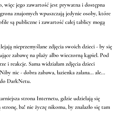
, więc jego zawartość jest prywatna i dostępna 
rona znajomych wpuszczają jedynie osoby, które 
ofile są publiczne i zawartość całej tablicy mogą 
klejają nieprzemyślane zdjęcia swoich dzieci - by się 
ujące zabawę na plaży albo wieczorną kąpiel. Pod 
e i reakcje. Sama widziałam zdjęcia dzieci 
Niby nic - dobra zabawa, łazienka zalana... ale... 
ć do DarkNetu.
rniejsza strona Internetu, gdzie udzielają się 
ą stronę, ba! nie życzę nikomu, by znalazło się tam 