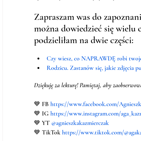
Zapraszam was do zapoznania 
można dowiedzieć się wielu c
podzieliłam na dwie części:
Czy wiesz, co NAPRAWDĘ robi twoje d
Rodzicu. Zastanów się, jakie zdjęcia pu
Dziękuję za lekturę! Pamiętaj, aby zaobserwow
💙 FB 
https://www.facebook.com/Agnieszk
💙 IG 
https://www.instagram.com/aga_kazm
💙 YT 
@agnieszkakazmierczak 
💙 TikTok 
https://www.tiktok.com/@agak