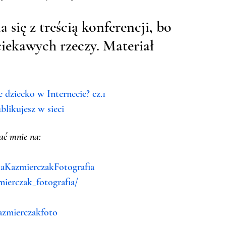
się z treścią konferencji, bo 
iekawych rzeczy. Materiał 
ziecko w Internecie? cz.1
blikujesz w sieci
ać mnie na:
aKazmierczakFotografia
ierczak_fotografia/
azmierczakfoto