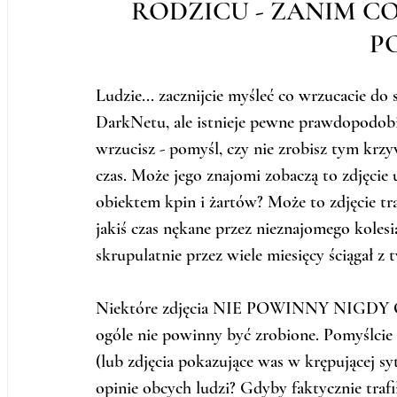
RODZICU - ZANIM CO
P
Ludzie... zacznijcie myśleć co wrzucacie do s
DarkNetu, ale istnieje pewne prawdopodobi
wrzucisz - pomyśl, czy nie zrobisz tym krzy
czas. Może jego znajomi zobaczą to zdjęcie u 
obiektem kpin i żartów? Może to zdjęcie tra
jakiś czas nękane przez nieznajomego kolesi
skrupulatnie przez wiele miesięcy ściągał z t
Niektóre zdjęcia NIE POWINNY NI
ogóle nie powinny być zrobione. Pomyślcie j
(lub zdjęcia pokazujące was w krępującej syt
opinie obcych ludzi? Gdyby faktycznie trafi