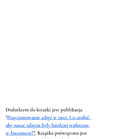
Dodatkiem do ksiażki jest publikacja 
"
Pozycjonowanie zdjęć w sieci. Co zrobić, 
aby nasze zdjęcia były bardziej widoczne 
w Internecie?
"
. Książka poświęcona jest 