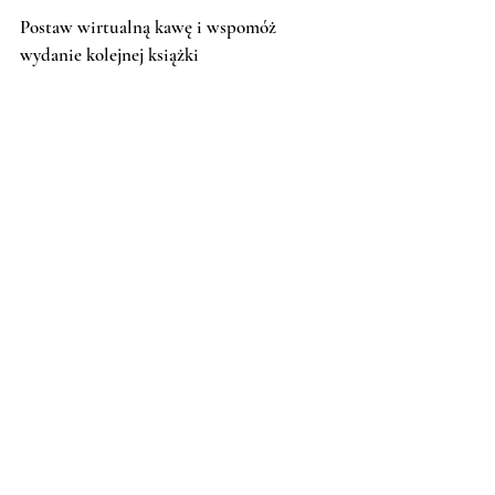
Postaw wirtualną kawę i wspomóż 
wydanie kolejnej książki
książka
Teb Edukacja Wodzisław Śląski
ebook
twoja firma w sieci
pozycjonowanie zdjęć w sieci
kurs
Lifestyle