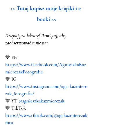
>> Tutaj kupisz moje książki i e-
booki <<
Dziękuję za lekturę! Pamiętaj, aby 
zaobserwować mnie na:
💙 FB 
https://www.facebook.com/AgnieszkaKaz
mierczakFotografia
💙 IG 
https://www.instagram.com/aga_kazmierc
zak_fotografia/
💙 YT 
@agnieszkakazmierczak 
💙 TikTok 
https://www.tiktok.com/@agakazmierczak
foto