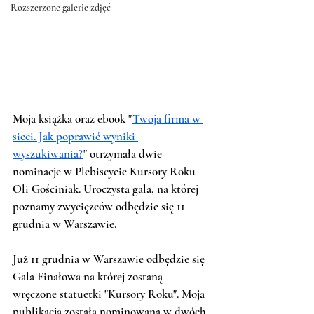
Rozszerzone galerie zdjęć
Moja książka oraz ebook "
Twoja firma w 
sieci. Jak poprawić wyniki 
wyszukiwania?
" otrzymała dwie 
nominacje w Plebiscycie Kursory Roku 
Oli Gościniak. Uroczysta gala, na której 
poznamy zwycięzców odbędzie się 11 
grudnia w Warszawie. 
Już 11 grudnia w Warszawie odbędzie się 
Gala Finałowa na której zostaną 
wręczone statuetki "Kursory Roku". Moja 
publikacja została nominowana w dwóch 