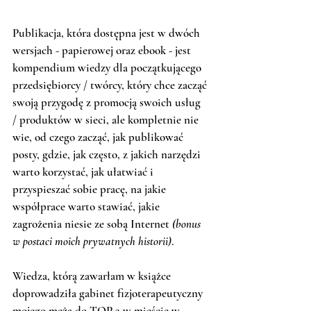
Publikacja, która dostępna jest w dwóch 
wersjach - papierowej oraz ebook - jest 
kompendium wiedzy dla początkującego 
przedsiębiorcy / twórcy, który chce zacząć 
swoją przygodę z promocją swoich usług 
/ produktów w sieci, ale kompletnie nie 
wie, od czego zacząć, jak publikować 
posty, gdzie, jak często, z jakich narzędzi 
warto korzystać, jak ułatwiać i 
przyspieszać sobie pracę, na jakie 
współprace warto stawiać, jakie 
zagrożenia niesie ze sobą Internet 
(bonus 
w postaci moich prywatnych historii)
. 
Wiedza, którą zawarłam w książce 
doprowadziła gabinet fizjoterapeutyczny 
mojego męża do TOP 3 w mieście w 