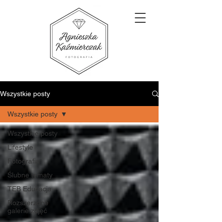
Wszystkie posty
Wszystkie posty
Wszystkie posty
Lifestyle
Fotografia
Ślubne tematy
TEB Edukacja
Rozszerzone
galerie zdjęć