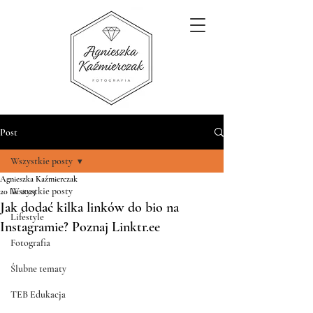
Post
Wszystkie posty
Agnieszka Kaźmierczak
Wszystkie posty
20 lut 2023
Jak dodać kilka linków do bio na
Lifestyle
Instagramie? Poznaj Linktr.ee
Fotografia
Ślubne tematy
TEB Edukacja