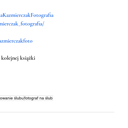
aKazmierczakFotografia
ierczak_fotografia/
azmierczakfoto
olejnej książki
fowanie ślubu
fotograf na ślub