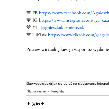
💙 FB 
https://www.facebook.com/Agnieszk
💙 IG 
https://www.instagram.com/aga_kazm
💙 YT 
@agnieszkakazmierczak 
💙 TikTok 
https://www.tiktok.com/@agak
Postaw wirtualną kawę i wspomóż wydanie k
ślub
wesele
ubiór
jak się ubrać na ślub
ubranie
fotogra
Ślubne tematy
Fotografia