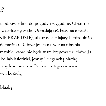
e?
ko, odpowiednio do pogody i wygodnie. Ubiór nie 
 wtapiać się w tło. Odpadają też buty na obcasie 
i NIE PRZEJDZIE), ubiór odsłaniający bardzo dużo 
nie można). Dobrze jest postawić na ubrania 
raz takie, które nie będą wam krępować ruchów. Ja 
 lub balerinki, jeansy i elegancką bluzkę 
 lniany kombinezon. Panowie z tego co wiem 
e i koszulę. 
 bluzkę.