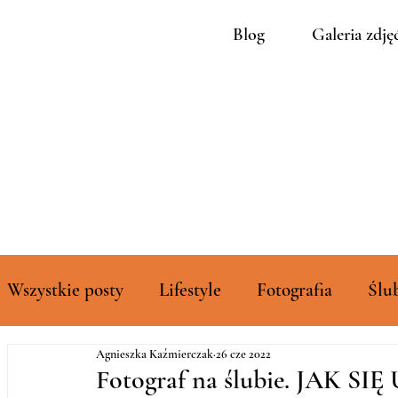
Blog
Galeria zdję
Wszystkie posty
Lifestyle
Fotografia
Ślu
Agnieszka Kaźmierczak
26 cze 2022
Rozszerzone galerie zdjęć
Fotograf na ślubie. JAK SI