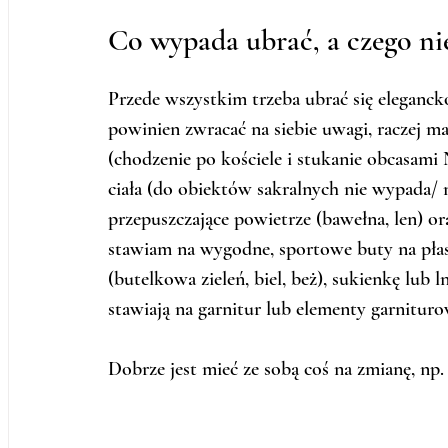
Co wypada ubrać, a czego ni
Przede wszystkim trzeba ubrać się eleganc
powinien zwracać na siebie uwagi, raczej ma
(chodzenie po kościele i stukanie obcasam
ciała (do obiektów sakralnych nie wypada/ 
przepuszczające powietrze (bawełna, len) o
stawiam na wygodne, sportowe buty na płasko
(butelkowa zieleń, biel, beż), sukienkę lub
stawiają na garnitur lub elementy garniturow
Dobrze jest mieć ze sobą coś na zmianę, np.