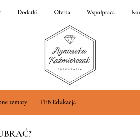
ć
Dodatki
Oferta
Współpraca
Kon
bne tematy
TEB Edukacja
Ę UBRAĆ?