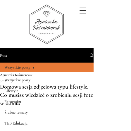
Post
Wszystkie posty
Agnieszka Kaźmierczak
Wszystkie posty
3 sty 2023
Domowa sesja zdjęciowa typu lifestyle.
Lifestyle
Co musisz wiedzieć o zrobieniu sesji foto
Fotografia
w domu?
Ślubne tematy
TEB Edukacja