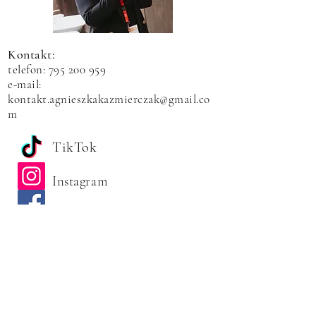
Kontakt:
telefon:
795 200 959
e-mail:
kontakt.agnieszkakazmierczak@gmail.co
m
TikTok
Instagram
Facebook
You Tube
Formularz kontaktowy