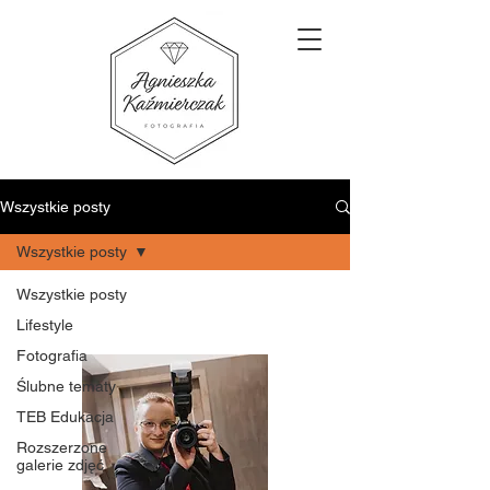
Wszystkie posty
Wszystkie posty
Wszystkie posty
Lifestyle
Fotografia
Ślubne tematy
TEB Edukacja
Rozszerzone
galerie zdjęć