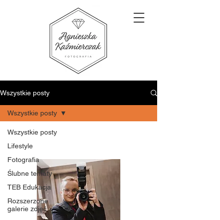
Wszystkie posty
Wszystkie posty
Wszystkie posty
Lifestyle
Fotografia
Ślubne tematy
TEB Edukacja
Rozszerzone
galerie zdjęć