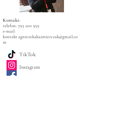
Kontakt:
telefon:
795 200 959
e-mail:
kontakt.agnieszkakazmierczak@gmail.co
m
TikTok
Instagram
Facebook
You Tube
Formularz kontaktowy