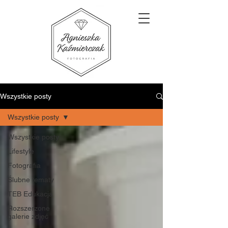
Wszystkie posty
Wszystkie posty
Wszystkie posty
Lifestyle
Fotografia
Ślubne tematy
TEB Edukacja
Rozszerzone
galerie zdjęć