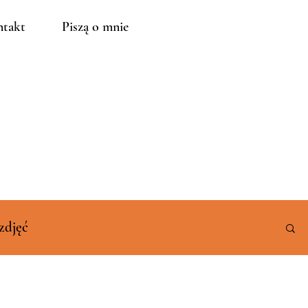
takt
Piszą o mnie
zdjęć