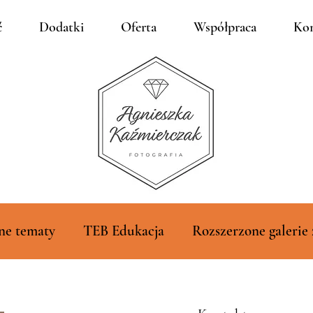
ć
Dodatki
Oferta
Współpraca
Kon
ne tematy
TEB Edukacja
Rozszerzone galerie 