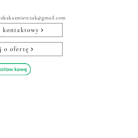
eszkakazmierczak@gmail.com
 kontaktowy
j o ofertę
m