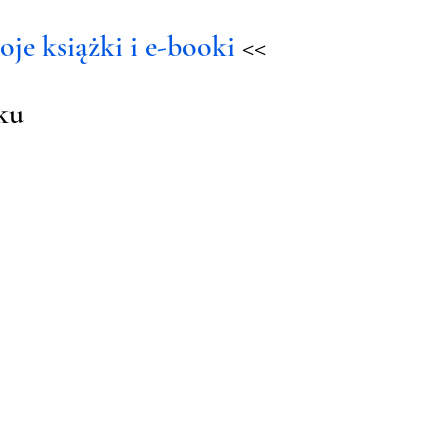
je książki i e-booki 
<<
ku