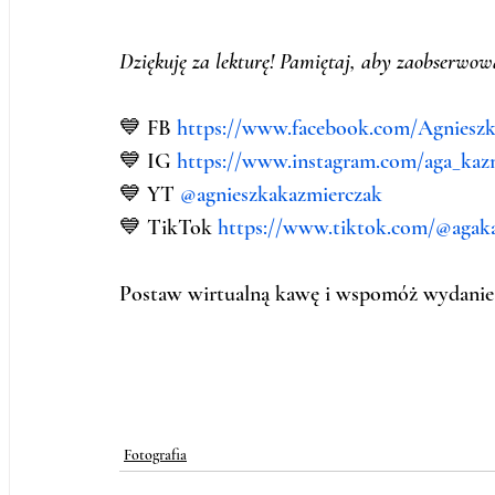
Dziękuję za lekturę! Pamiętaj, aby zaobserwow
💙 FB 
https://www.facebook.com/Agnieszk
💙 IG 
https://www.instagram.com/aga_kazm
💙 YT 
@agnieszkakazmierczak 
💙 TikTok 
https://www.tiktok.com/@agak
Postaw wirtualną kawę i wspomóż wydanie k
Fotografia