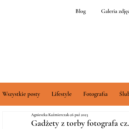
Blog
Galeria zdję
Wszystkie posty
Lifestyle
Fotografia
Ślu
Agnieszka Kaźmierczak
26 paź 2023
Rozszerzone galerie zdjęć
Gadżety z torby fotografa cz.