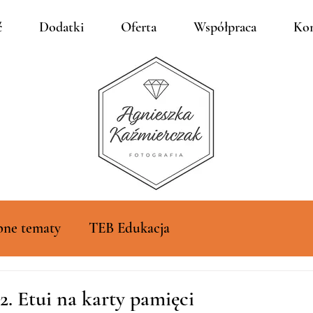
ć
Dodatki
Oferta
Współpraca
Kon
bne tematy
TEB Edukacja
2. Etui na karty pamięci