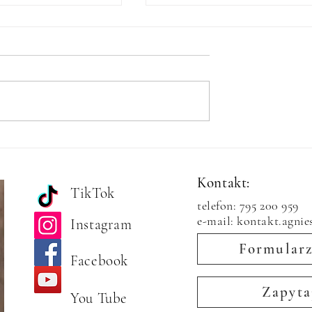
by fotografa cz.1.
Jak odzyskać skasowane z kar
owy adapter do
SD zdjęcia?
Kontakt:
TikTok
telefon: 795 200 959
e-mail: kontakt.agni
Instagram
Formularz
Facebook
Zapyta
You Tube