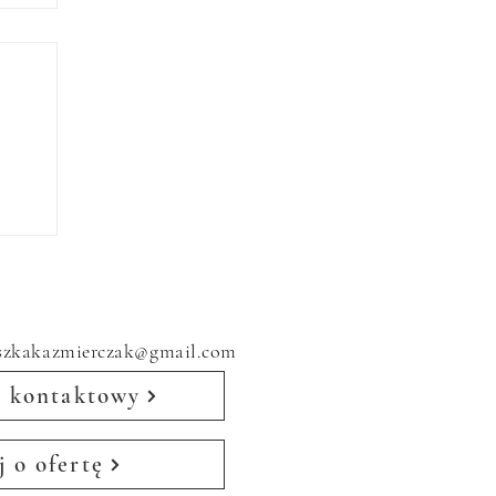
ty
eszkakazmierczak@gmail.com
 kontaktowy
j o ofertę