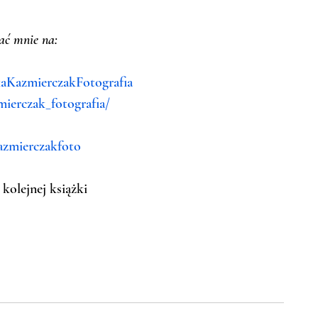
ać mnie na:
aKazmierczakFotografia
ierczak_fotografia/
azmierczakfoto
olejnej książki