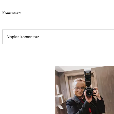
Komentarze
Napisz komentarz...
Tutaj kupisz moje książki i e-
Gadżety z tor
booki. Lista księgarni
Międzynarod
internetowych
gniazdka