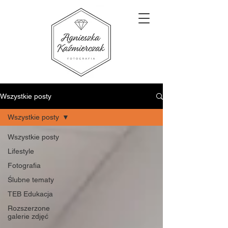
Wszystkie posty
Wszystkie posty
Wszystkie posty
Lifestyle
Fotografia
Ślubne tematy
TEB Edukacja
Rozszerzone
galerie zdjęć