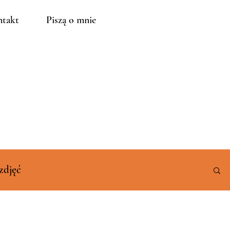
takt
Piszą o mnie
zdjęć