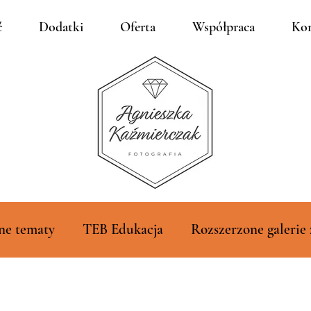
ć
Dodatki
Oferta
Współpraca
Kon
ne tematy
TEB Edukacja
Rozszerzone galerie 