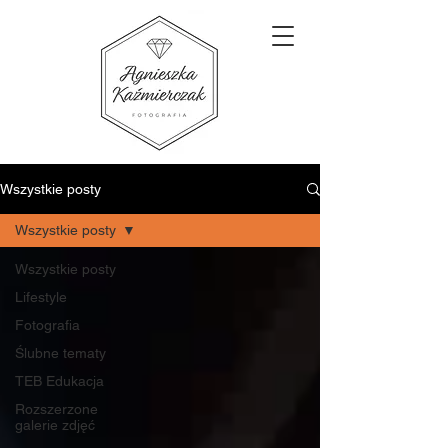
Wszystkie posty
Wszystkie posty
Wszystkie posty
Lifestyle
Fotografia
Ślubne tematy
TEB Edukacja
Rozszerzone
galerie zdjęć