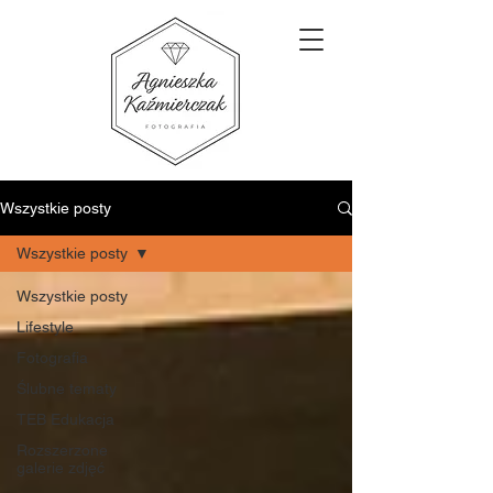
Wszystkie posty
Wszystkie posty
Wszystkie posty
Lifestyle
Fotografia
Ślubne tematy
TEB Edukacja
Rozszerzone
galerie zdjęć