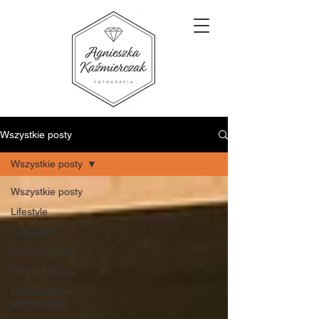
Wszystkie posty
Wszystkie posty
Wszystkie posty
Lifestyle
Fotografia
Ślubne tematy
TEB Edukacja
Rozszerzone
galerie zdjęć