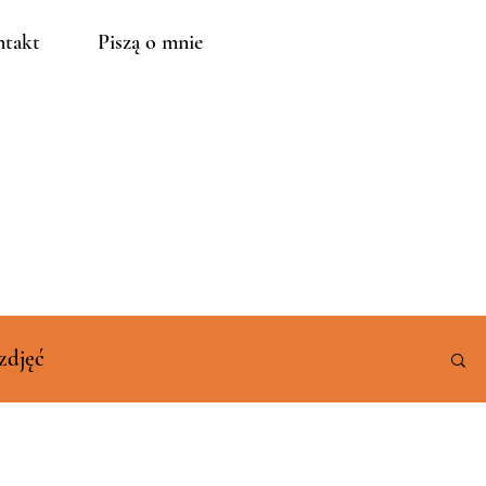
takt
Piszą o mnie
zdjęć