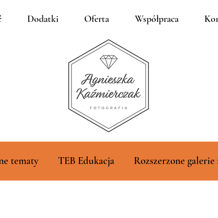
ć
Dodatki
Oferta
Współpraca
Kon
ne tematy
TEB Edukacja
Rozszerzone galerie 