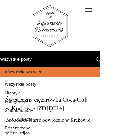
Wszystkie posty
Wszystkie posty
Wszystkie posty
Lifestyle
Świąteczna ciężarówka Coca-Coli
Fotografia
w Krakowie [ZDJĘCIA]
Ślubne tematy
TEB Edukacja
Zobacz, co warto odwiedzić w Krakowie
Rozszerzone
galerie zdjęć