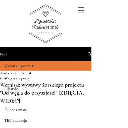
Post
Wszystkie posty
Agnieszka Kaźmierczak
Wszystkie posty
6 lut
Wernisaż wystawy żorskiego projektu
Lifestyle
"Od węgla do przyszłości" [ZDJĘCIA,
Fotografia
WIDEO]
Ślubne tematy
TEB Edukacja