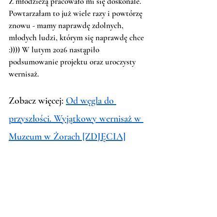
Z młodzieżą pracowało mi się doskonale. 
Powtarzałam to już wiele razy i powtórzę 
znowu - mamy naprawdę zdolnych, 
młodych ludzi, którym się naprawdę chce 
:)))) W lutym 2026 nastąpiło 
podsumowanie projektu oraz uroczysty 
wernisaż. 
Zobacz więcej: 
Od węgla do 
przyszłości. Wyjątkowy wernisaż w 
Muzeum w Żorach [ZDJĘCIA]