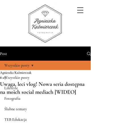
Post
Wszystkie posty
Agnieszka Kaźmierczak
Wszystkie posty
8 sty
Uwaga, leci vlog! Nowa seria dostępna
Lifestyle
na moich social mediach [WIDEO]
Fotografia
Ślubne tematy
TEB Edukacja