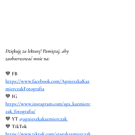
Dziękuję za lekturę! Pamiętaj, aby 
zaobserwować mnie na:
💙 FB 
https://www.facebook.com/AgnieszkaKaz
mierczakFotografia
💙 IG 
https://www.instagram.com/aga_kazmierc
zak_fotografia/
💙 YT 
@agnieszkakazmierczak 
💙 TikTok 
https://www.tiktok.com/@agakazmierczak