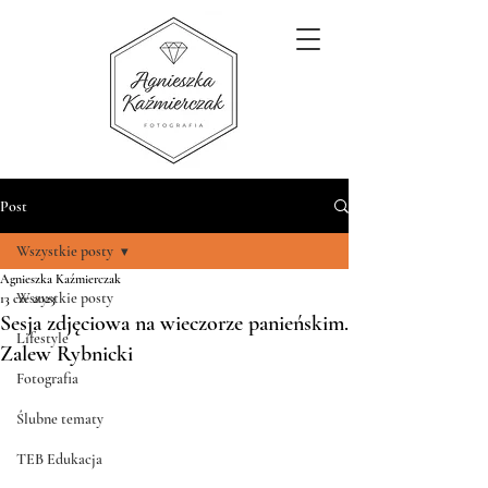
Post
Wszystkie posty
Agnieszka Kaźmierczak
Wszystkie posty
13 cze 2023
Sesja zdjęciowa na wieczorze panieńskim.
Lifestyle
Zalew Rybnicki
Fotografia
Ślubne tematy
TEB Edukacja