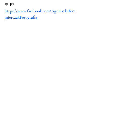
💙 FB 
https://www.facebook.com/AgnieszkaKaz
mierczakFotografia
💙 IG 
https://www.instagram.com/aga_kazmierc
zak_fotografia/
💙 YT 
@agnieszkakazmierczak 
💙 TikTok 
https://www.tiktok.com/@agakazmierczak
foto
Rozszerzone galerie zdjęć
Fotografia