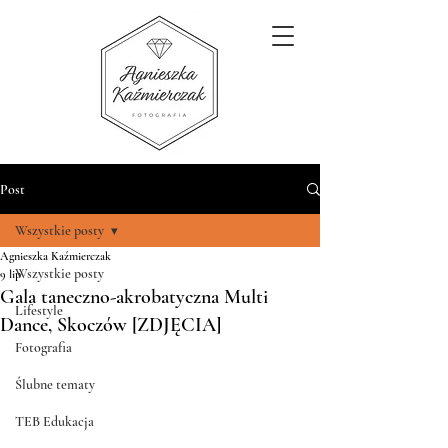
Post
Wszystkie posty
Agnieszka Kaźmierczak
Wszystkie posty
9 lip
Gala taneczno-akrobatyczna Multi
Lifestyle
Dance, Skoczów [ZDJĘCIA]
Fotografia
Ślubne tematy
TEB Edukacja