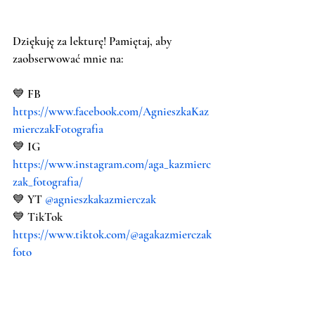
Dziękuję za lekturę! Pamiętaj, aby 
zaobserwować mnie na:
💙 FB 
https://www.facebook.com/AgnieszkaKaz
mierczakFotografia
💙 IG 
https://www.instagram.com/aga_kazmierc
zak_fotografia/
💙 YT 
@agnieszkakazmierczak 
💙 TikTok 
https://www.tiktok.com/@agakazmierczak
foto