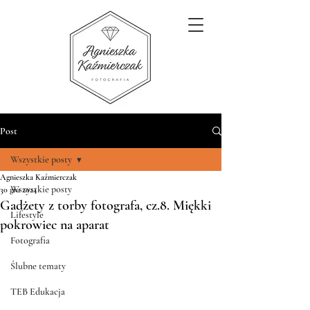
Post
Wszystkie posty
Agnieszka Kaźmierczak
Wszystkie posty
30 gru 2024
Gadżety z torby fotografa, cz.8. Miękki
Lifestyle
pokrowiec na aparat
Fotografia
Ślubne tematy
TEB Edukacja