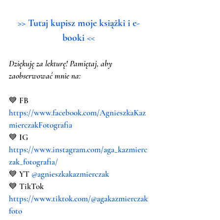
>> Tutaj kupisz moje książki i e-
booki <<
Dziękuję za lekturę! Pamiętaj, aby 
zaobserwować mnie na:
💙 FB 
https://www.facebook.com/AgnieszkaKaz
mierczakFotografia
💙 IG 
https://www.instagram.com/aga_kazmierc
zak_fotografia/
💙 YT 
@agnieszkakazmierczak 
💙 TikTok 
https://www.tiktok.com/@agakazmierczak
foto