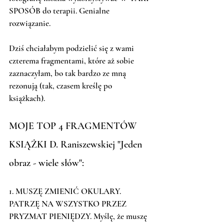
SPOSÓB do terapii. Genialne 
rozwiązanie. 
Dziś chciałabym podzielić się z wami 
czterema fragmentami, które aż sobie 
zaznaczyłam, bo tak bardzo ze mną 
rezonują (tak, czasem kreślę po 
książkach). 
MOJE TOP 4 FRAGMENTÓW 
KSIĄŻKI D. Raniszewskiej "Jeden 
obraz - wiele słów":
1. MUSZĘ ZMIENIĆ OKULARY. 
PATRZĘ NA WSZYSTKO PRZEZ 
PRYZMAT PIENIĘDZY. Myślę, że muszę 