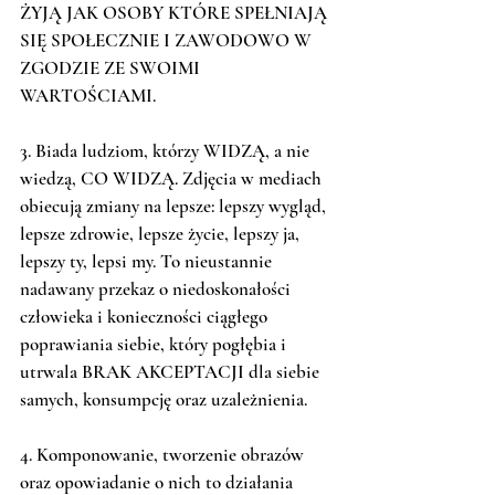
ŻYJĄ JAK OSOBY KTÓRE SPEŁNIAJĄ 
SIĘ SPOŁECZNIE I ZAWODOWO W 
ZGODZIE ZE SWOIMI 
WARTOŚCIAMI.
3. Biada ludziom, którzy WIDZĄ, a nie 
wiedzą, CO WIDZĄ. Zdjęcia w mediach 
obiecują zmiany na lepsze: lepszy wygląd, 
lepsze zdrowie, lepsze życie, lepszy ja, 
lepszy ty, lepsi my. To nieustannie 
nadawany przekaz o niedoskonałości 
człowieka i konieczności ciągłego 
poprawiania siebie, który pogłębia i 
utrwala BRAK AKCEPTACJI dla siebie 
samych, konsumpcję oraz uzależnienia. 
4. Komponowanie, tworzenie obrazów 
oraz opowiadanie o nich to działania 