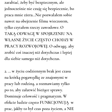
zarabiać, żeby być bezpiecznym, ale 
jednocześnie nie czuję się bezpiecznie, bo 
praca mnie zżera...Nie pozwalałem sobie 
nawet na obejrzenie filmu wieczorem, 
tylko czytałem rzeczy zawodowe. O 
TAKĄ ODWAGĘ W SPOJRZENIU NA 
WŁASNE ŻYCIE CZĘSTO CHODZI W 
PRACY ROZWOJOWEJ. O odwagę, aby 
zrobić coś inaczej niż dotychczas i lepiej 
dla siebie samego niż dotychczas. 
2. ... w życiu codziennym brak jest czasu 
na krótką pogawędkę ze znajomymi w 
pracy lub rodziną, a rozmawiamy tylko 
po to, aby załatwić bieżące sprawy. 
Dominuje celowość i pragmatyzm. W 
efekcie ludzie często FUNKCJONUJĄ  w 
prac, jakby to był czas poza życiem, a NIE 