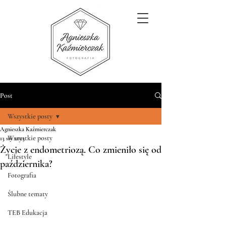
Post
Wszystkie posty
Agnieszka Kaźmierczak
Wszystkie posty
13 sty 2023
Życie z endometriozą. Co zmieniło się od
Lifestyle
października?
Fotografia
Ślubne tematy
TEB Edukacja