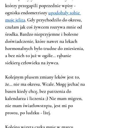
którzy przegapili poprzednie wpisy - 
ogniska endometriozy 
upodobały sobie 
moje jelita
. Gdy przychodziło do okresu, 
czułam jak coś żywcem rozrywa mnie od 
środka. Bardzo nieprzyjemne i bolesne 
doświadczenie, które nawet na lekach 
hormonalnych było trudne do zniesienia, 
a bez nich to już w ogóle... rąbanie 
siekierą człowieka na żywca. 
Kolejnym plusem zmiany leków jest to, 
że... nie ma okresu. Wcale. Mogę jechać na 
basen kiedy chcę, bez patrzenia do 
kalendarza i liczenia ;) Nie mam migren, 
nie mam światłowstrętu, jest mi po 
prostu, po ludzku - lżej. 
Kolejna wizyta czeka mnie w marcu, 