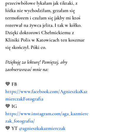
przeciwbólowe łykałam jak tiktaki, z 
łóżka nie wychodziłam, grzałam się 
termoforem i czułam się jakby mi ktoś 
rozerwał na żywca jelita. I tak w kółko. 
Dzięki doktorowi Chełmickiemu z 
Kliniki Polis w Katowicach ten koszmar 
się skończył. Póki co.
Dziękuję za lekturę! Pamiętaj, aby 
zaobserwować mnie na:
💙 FB 
https://www.facebook.com/AgnieszkaKaz
mierczakFotografia
💙 IG 
https://www.instagram.com/aga_kazmierc
zak_fotografia/
💙 YT 
@agnieszkakazmierczak 