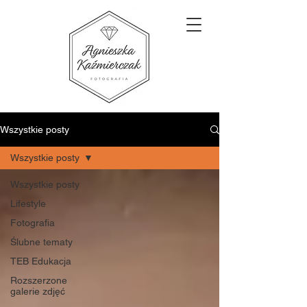
Wszystkie posty
Wszystkie posty
Wszystkie posty
Lifestyle
Fotografia
Ślubne tematy
TEB Edukacja
Rozszerzone
galerie zdjęć