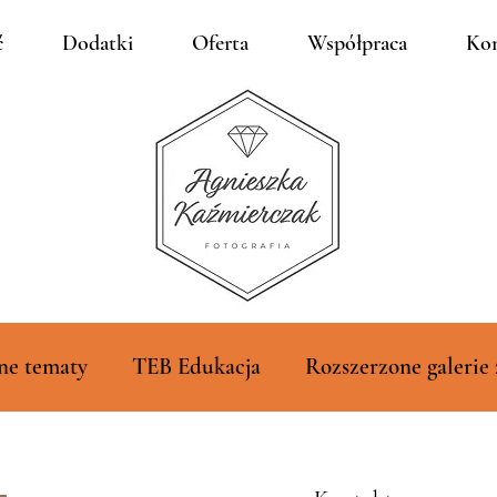
ć
Dodatki
Oferta
Współpraca
Kon
ne tematy
TEB Edukacja
Rozszerzone galerie 