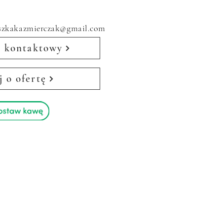
eszkakazmierczak@gmail.com
 kontaktowy
j o ofertę
m