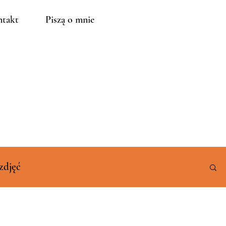
takt
Piszą o mnie
zdjęć