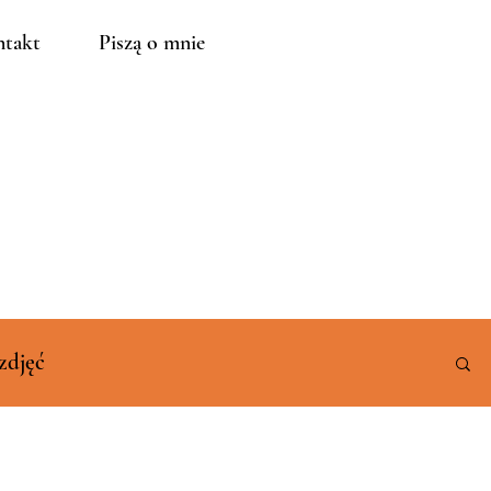
takt
Piszą o mnie
zdjęć