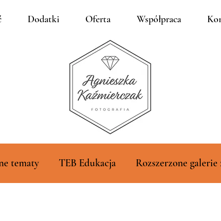
ć
Dodatki
Oferta
Współpraca
Kon
ne tematy
TEB Edukacja
Rozszerzone galerie 