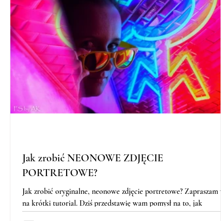
Jak zrobić NEONOWE ZDJĘCIE
PORTRETOWE?
Jak zrobić oryginalne, neonowe zdjęcie portretowe? Zapraszam
na krótki tutorial. Dziś przedstawię wam pomysł na to, jak
wykonać...