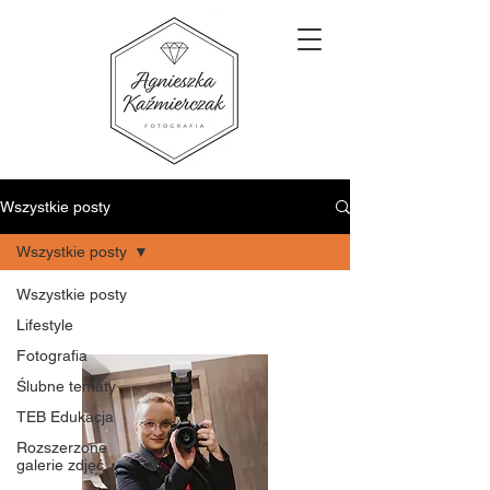
Wszystkie posty
Wszystkie posty
Wszystkie posty
Lifestyle
Fotografia
Ślubne tematy
TEB Edukacja
Rozszerzone
galerie zdjęć