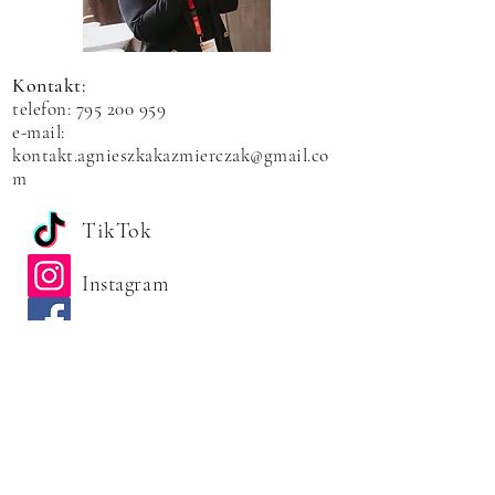
Kontakt:
telefon:
795 200 959
e-mail:
kontakt.agnieszkakazmierczak@gmail.co
m
TikTok
Instagram
Facebook
You Tube
Formularz kontaktowy