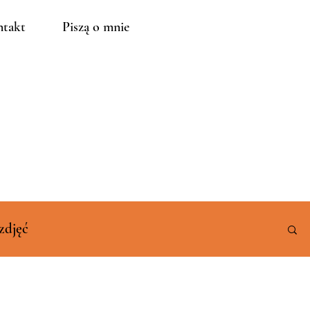
takt
Piszą o mnie
zdjęć