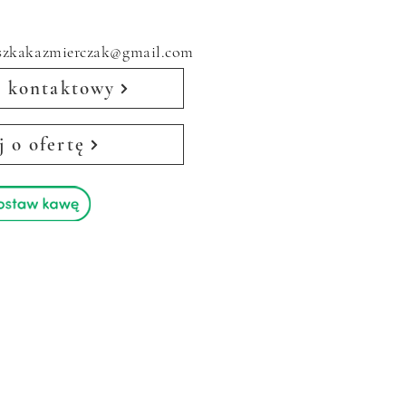
eszkakazmierczak@gmail.com
 kontaktowy
j o ofertę
m