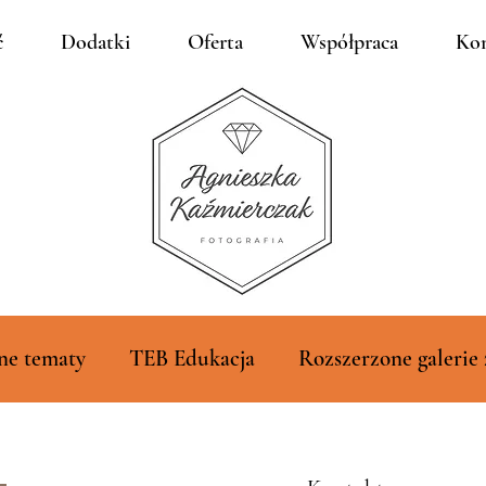
ć
Dodatki
Oferta
Współpraca
Kon
ne tematy
TEB Edukacja
Rozszerzone galerie 